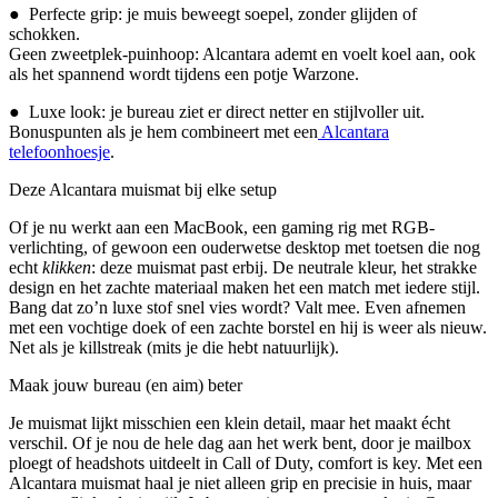
● Perfecte grip: je muis beweegt soepel, zonder glijden of
schokken.
Geen zweetplek-puinhoop: Alcantara ademt en voelt koel aan, ook
als het spannend wordt tijdens een potje Warzone.
● Luxe look: je bureau ziet er direct netter en stijlvoller uit.
Bonuspunten als je hem combineert met een
Alcantara
telefoonhoesje
.
Deze Alcantara muismat bij elke setup
Of je nu werkt aan een MacBook, een gaming rig met RGB-
verlichting, of gewoon een ouderwetse desktop met toetsen die nog
echt
klikken
: deze muismat past erbij. De neutrale kleur, het strakke
design en het zachte materiaal maken het een match met iedere stijl.
Bang dat zo’n luxe stof snel vies wordt? Valt mee. Even afnemen
met een vochtige doek of een zachte borstel en hij is weer als nieuw.
Net als je killstreak (mits je die hebt natuurlijk).
Maak jouw bureau (en aim) beter
Je muismat lijkt misschien een klein detail, maar het maakt écht
verschil. Of je nou de hele dag aan het werk bent, door je mailbox
ploegt of headshots uitdeelt in Call of Duty, comfort is key. Met een
Alcantara muismat haal je niet alleen grip en precisie in huis, maar