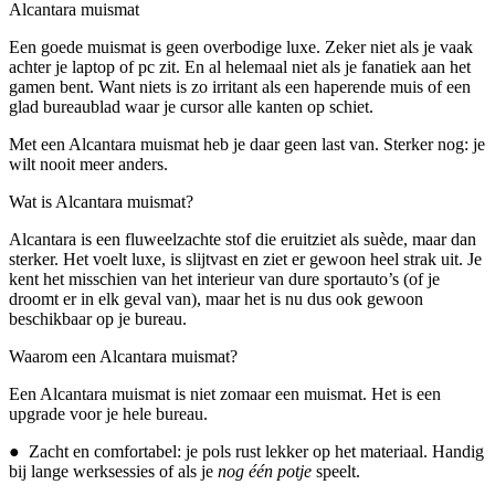
Alcantara muismat
Een goede muismat is geen overbodige luxe. Zeker niet als je vaak
achter je laptop of pc zit. En al helemaal niet als je fanatiek aan het
gamen bent. Want niets is zo irritant als een haperende muis of een
glad bureaublad waar je cursor alle kanten op schiet.
Met een Alcantara muismat heb je daar geen last van. Sterker nog: je
wilt nooit meer anders.
Wat is Alcantara muismat?
Alcantara is een fluweelzachte stof die eruitziet als suède, maar dan
sterker. Het voelt luxe, is slijtvast en ziet er gewoon heel strak uit. Je
kent het misschien van het interieur van dure sportauto’s (of je
droomt er in elk geval van), maar het is nu dus ook gewoon
beschikbaar op je bureau.
Waarom een Alcantara muismat?
Een Alcantara muismat is niet zomaar een muismat. Het is een
upgrade voor je hele bureau.
● Zacht en comfortabel: je pols rust lekker op het materiaal. Handig
bij lange werksessies of als je
nog één potje
speelt.