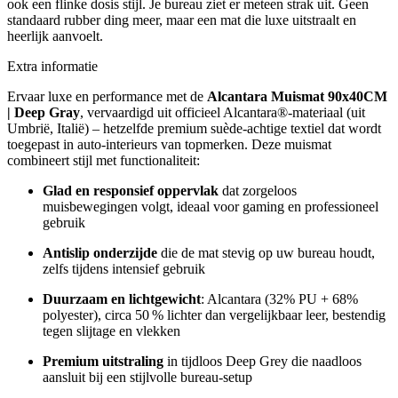
ook een flinke dosis stijl. Je bureau ziet er meteen strak uit. Geen
standaard rubber ding meer, maar een mat die luxe uitstraalt en
heerlijk aanvoelt.
Extra informatie
Ervaar luxe en performance met de
Alcantara Muismat 90x40CM
| Deep Gray
, vervaardigd uit officieel Alcantara®-materiaal (uit
Umbrië, Italië) – hetzelfde premium suède-achtige textiel dat wordt
toegepast in auto-interieurs van topmerken. Deze muismat
combineert stijl met functionaliteit:
Glad en responsief oppervlak
dat zorgeloos
muisbewegingen volgt, ideaal voor gaming en professioneel
gebruik
Antislip onderzijde
die de mat stevig op uw bureau houdt,
zelfs tijdens intensief gebruik
Duurzaam en lichtgewicht
: Alcantara (32% PU + 68%
polyester), circa 50 % lichter dan vergelijkbaar leer, bestendig
tegen slijtage en vlekken
Premium uitstraling
in tijdloos Deep Grey die naadloos
aansluit bij een stijlvolle bureau-setup